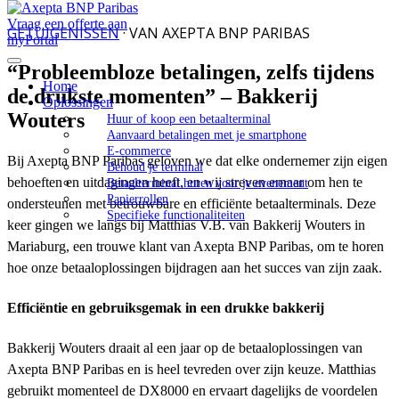
Vraag een offerte aan
GETUIGENISSEN
· VAN AXEPTA BNP PARIBAS
myPortal
“Probleembloze betalingen, zelfs tijdens
Home
de drukste momenten” – Bakkerij
Oplossingen
Wouters
Huur of koop een betaalterminal
Aanvaard betalingen met je smartphone
E-commerce
Bij Axepta BNP Paribas geloven we dat elke ondernemer zijn eigen
Behoud je terminal
behoeften en uitdagingen heeft, en wij streven ernaar om hen te
Betaalterminal huren voor je evenement
Papierrollen
ondersteunen met betrouwbare en efficiënte betaalterminals. Deze
Specifieke functionaliteiten​
keer gingen we langs bij Matthias V.B. van Bakkerij Wouters in
Mariaburg, een trouwe klant van Axepta BNP Paribas, om te horen
hoe onze betaaloplossingen bijdragen aan het succes van zijn zaak.
Efficiëntie en gebruiksgemak in een drukke bakkerij
Bakkerij Wouters draait al een jaar op de betaaloplossingen van
Axepta BNP Paribas en is heel tevreden over zijn keuze. Matthias
gebruikt momenteel de DX8000 en ervaart dagelijks de voordelen