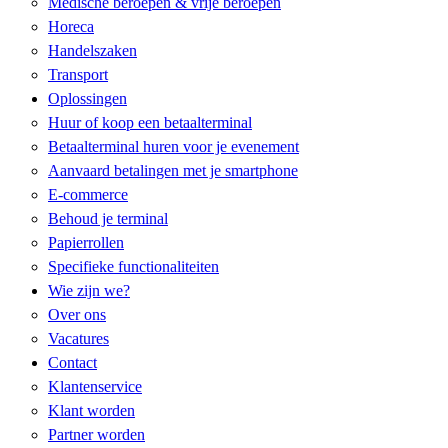
Medische beroepen & vrije beroepen
Horeca
Handelszaken
Transport
Oplossingen
Huur of koop een betaalterminal
Betaalterminal huren voor je evenement
Aanvaard betalingen met je smartphone
E-commerce
Behoud je terminal
Papierrollen
Specifieke functionaliteiten​
Wie zijn we?
Over ons
Vacatures
Contact
Klantenservice
Klant worden
Partner worden