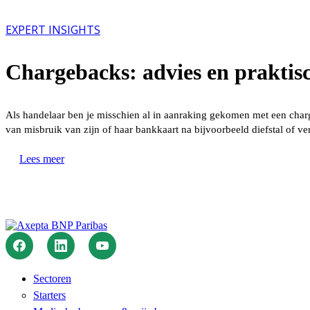
dan
cash?”
EXPERT INSIGHTS
Chargebacks: advies en praktisc
Als handelaar ben je misschien al in aanraking gekomen met een char
van misbruik van zijn of haar bankkaart na bijvoorbeeld diefstal of 
“Chargebacks:
Lees meer
advies
en
praktische
tips”
Sectoren
Starters