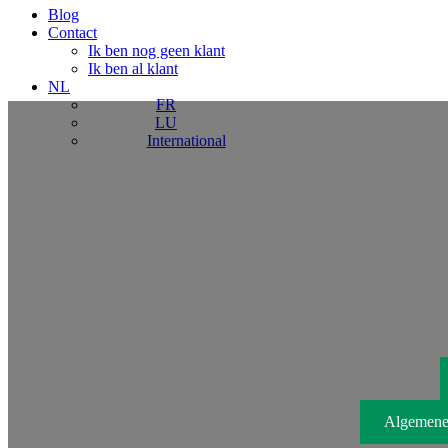
Blog
Contact
Ik ben nog geen klant
Ik ben al klant
NL
FR
LU
International
Algemene 