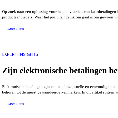
Op zoek naar een oplossing voor het aanvaarden van kaartbetalingen in 
productaanbieders. Waar het jou uiteindelijk om gaat is om gewoon vlo
“Jouw
Lees meer
voordelen
onder
de
loep”
EXPERT INSIGHTS
Zijn elektronische betalingen b
Elektronische betalingen zijn een naadloze, snelle en eenvoudige man
behoren tot de meest gewaardeerde kenmerken. In dit artikel spitsen w
“Zijn
Lees meer
elektronische
betalingen
beter