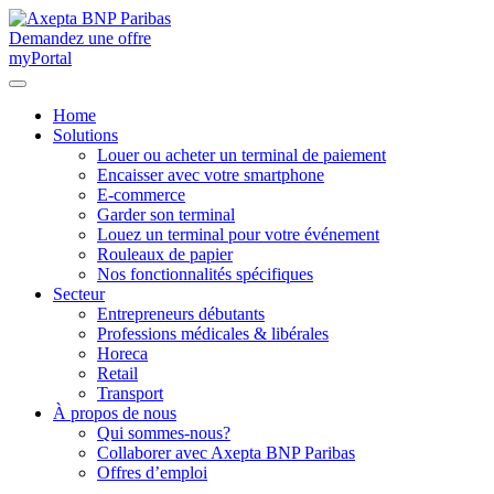
Demandez une offre
myPortal
Home
Solutions
Louer ou acheter un terminal de paiement
Encaisser avec votre smartphone
E-commerce
Garder son terminal
Louez un terminal pour votre événement
Rouleaux de papier
Nos fonctionnalités spécifiques
Secteur
Entrepreneurs débutants
Professions médicales & libérales
Horeca
Retail
Transport
À propos de nous
Qui sommes-nous?
Collaborer avec Axepta BNP Paribas
Offres d’emploi