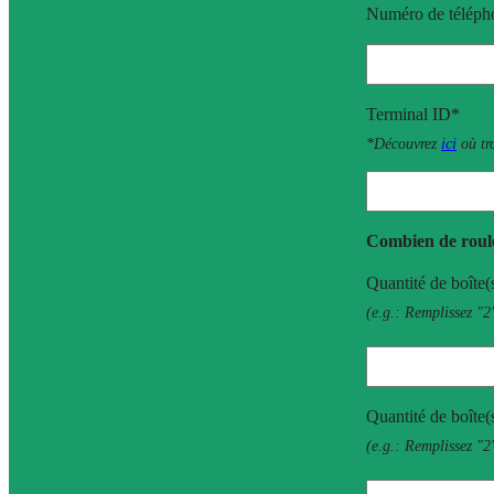
Numéro de téléph
Terminal ID*
*Découvrez
ici
où tro
Combien de roul
Quantité de boîte(
(e.g.: Remplissez "2
Quantité de boîte(
(e.g.: Remplissez "2