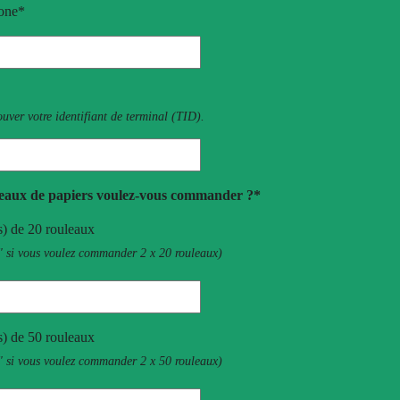
one*
uver votre identifiant de terminal (TID).
eaux de papiers voulez-vous commander ?*
s) de 20 rouleaux
" si vous voulez commander 2 x 20 rouleaux)
s) de 50 rouleaux
" si vous voulez commander 2 x 50 rouleaux)