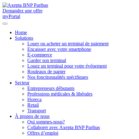
Demandez une offre
myPortal
Home
Solutions
Louer ou acheter un terminal de paiement
Encaisser avec votre smartphone
E-commerce
Garder son terminal
Louez un terminal pour votre événement
Rouleaux de papier
Nos fonctionnalités spécifiques
Secteur
Entrepreneurs débutants
Professions médicales & libérales
Horeca
Retail
Transport
À propos de nous
Qui sommes-nous?
Collaborer avec Axepta BNP Paribas
Offres d’emploi