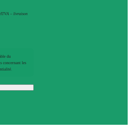
 HTVA – livraison
able du
ls concernant les
ialité.​