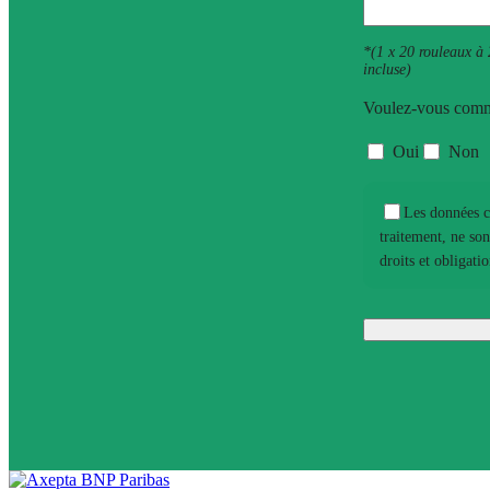
*(1 x 20 rouleaux à 
incluse)
Voulez-vous comma
Oui
Non
Les données c
traitement, ne son
droits et obligati