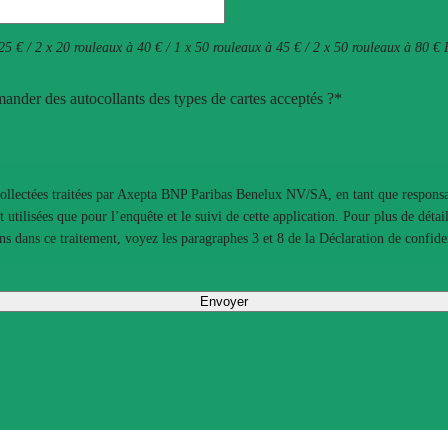
25 € / 2 x 20 rouleaux à 40 € / 1 x 50 rouleaux à 45 € / 2 x 50 rouleaux à 80 €
nder des autocollants des types de cartes acceptés ?*
ollectées traitées par Axepta BNP Paribas Benelux NV/SA, en tant que respons
t utilisées que pour l’enquête et le suivi de cette application. Pour plus de détai
ons dans ce traitement, voyez les paragraphes 3 et 8 de la Déclaration de confident