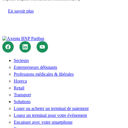
« Valoriser
En savoir plus
les
talents
en
interne,
c’est
invester
dans
son
future »
Secteurs
Entrepreneurs débutants
Professions médicales & libérales
Horeca
Retail
Transport
Solutions
Louer ou acheter un terminal de paiement
Louez un terminal pour votre événement
Encaisser avec votre smartphone