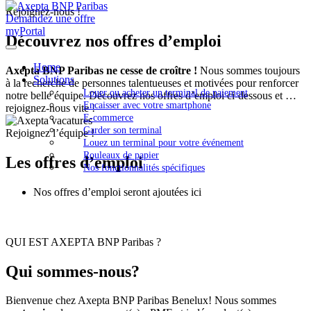
Rejoignez-nous !
Demandez une offre
myPortal
Découvrez nos offres d’emploi
Home
Axepta BNP Paribas ne cesse de croître !
Nous sommes toujours
Solutions
à la recherche de personnes talentueuses et motivées pour renforcer
Louer ou acheter un terminal de paiement
notre belle équipe. Découvrez nos offres d’emploi ci-dessous et …
Encaisser avec votre smartphone
rejoignez-nous vite !
E-commerce
Garder son terminal
Rejoignez l’équipe !
Louez un terminal pour votre événement
Rouleaux de papier
Les offres d’emploi
Nos fonctionnalités spécifiques
Nos offres d’emploi seront ajoutées ici
QUI EST AXEPTA BNP Paribas ?
Qui sommes-nous?
Bienvenue chez Axepta BNP Paribas Benelux! Nous sommes