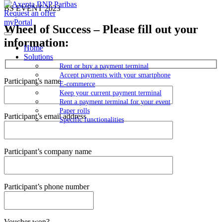
BS EVENT 2023
Request an offer
myPortal
Wheel of Success – Please fill out your
information:
Home
Solutions
Rent or buy a payment terminal
Accept payments with your smartphone
Participant’s name
E-commerce
Keep your current payment terminal
Rent a payment terminal for your event
Paper rolls
Participant’s email address
Specific functionalities
Participant’s company name
Participant’s phone number
Voucher won?