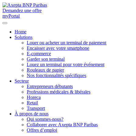
Demandez une offre
myPortal
Home
Solutions
Louer ou acheter un terminal de paiement
Encaisser avec votre smartphone
E-commerce
Garder son terminal
Louez un terminal pour votre événement
Rouleaux de papier
Nos fonctionnalités spécifiques
Secteur
Entrepreneurs débutants
Professions médicales & libérales
Horeca
Retail
Transport
À propos de nous
Qui sommes-nous?
Collaborer avec Axepta BNP Paribas
Offres d’emploi